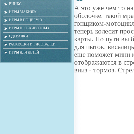
ВИНКС
А это уже чем то н
ИГРЫ МАКИЯЖ
оболочке, такой мр
ИГРЫ В ПОЦЕЛУЮ
гонщиком-мотоциклис
ИГРЫ ПРО ЖИВОТНЫХ
теперь колесит прос
ОДЕВАЛКИ
карты. По пути вы 
РАСКРАСКИ И РИСОВАЛКИ
для пыток, виселицы
ИГРЫ ДЛЯ ДЕТЕЙ
еще поможет мини к
отображаются в стро
вниз - тормоз. Стре