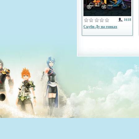
1618
Скуби-Ду на гонках