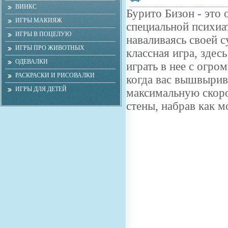
ВИНКС
Бурито Бизон - это
ИГРЫ МАКИЯЖ
специальной психиа
ИГРЫ В ПОЦЕЛУЮ
наваливаясь своей 
ИГРЫ ПРО ЖИВОТНЫХ
классная игра, здес
ОДЕВАЛКИ
играть в нее с огро
РАСКРАСКИ И РИСОВАЛКИ
когда вас вышвырива
ИГРЫ ДЛЯ ДЕТЕЙ
максимальную скоро
стены, набрав как 