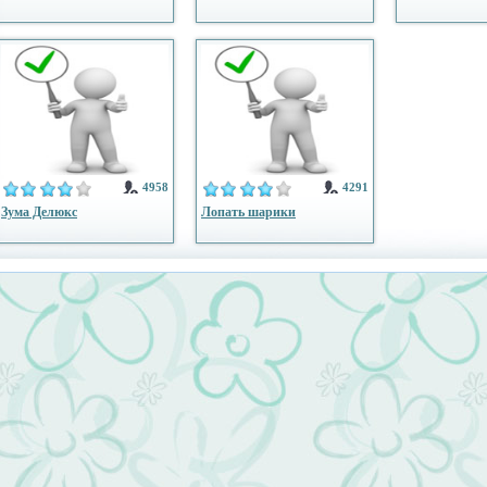
4958
4291
Зума Делюкс
Лопать шарики