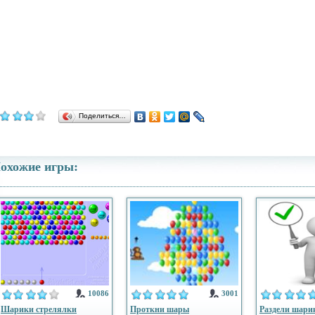
Поделиться…
охожие игры:
10086
3001
Шарики стрелялки
Проткни шары
Раздели шари