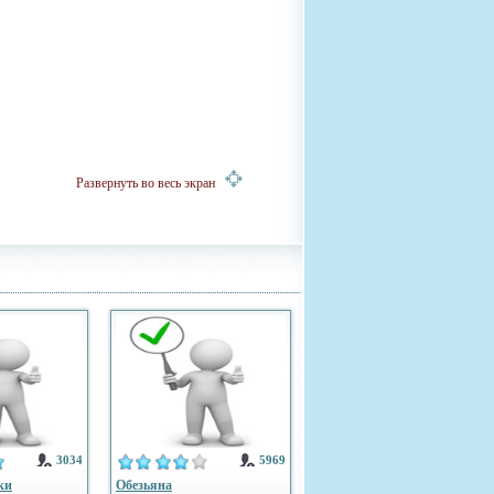
Развернуть во весь экран
3034
5969
ки
Обезьяна