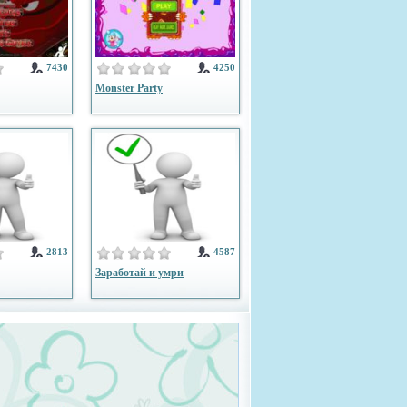
7430
4250
Monster Party
2813
4587
Заработай и умри