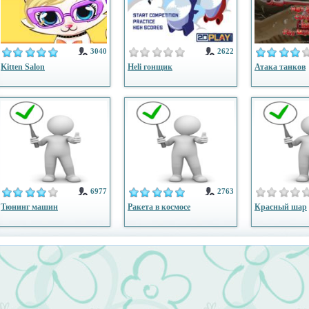
3040
2622
Kitten Salon
Heli гонщик
Атака танков
6977
2763
Тюнинг машин
Ракета в космосе
Красный шар