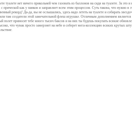
ете туалете нет ничего прикольней чем газовать из баллонов на сидя на туалете. За это и 
 с прической как у панков и заправляет всем этим процессом. Суть такова, что нужно в эт
венный рекорд! Да-да, вы не ослышались, здесь надо лететь на туалете и собирать звездо
или там создатели этой замечательной флеш игрушке. Отличным дополнением является т
й полет приносит тебе много тысяч баксов и на них ты будешь покупать всякие обновл
ысоко, что чувак просто замерзнет на небе и соберет мега-коллекцию всяких крутых шту
льствие.