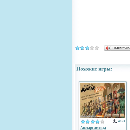
Поделитьс
Похожие игры:
4853
Аватар: легенда