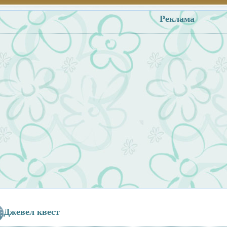
Реклама
Джевел квест