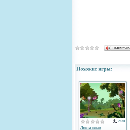
Поделитьс
Похожие игры:
2880
Ловим пикси