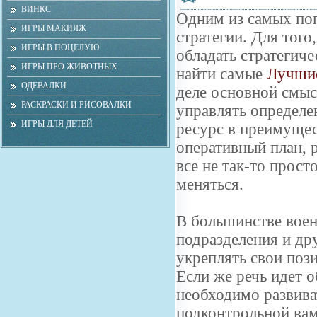
ВИНКС
Одним из самых по
ИГРЫ МАКИЯЖ
стратегии. Для того
ИГРЫ В ПОЦЕЛУЮ
обладать стратегич
ИГРЫ ПРО ЖИВОТНЫХ
найти самые
Лучшие
ОДЕВАЛКИ
деле основной смыс
РАСКРАСКИ И РИСОВАЛКИ
управлять определе
ИГРЫ ДЛЯ ДЕТЕЙ
ресурс в преимущес
оперативный план, 
все не так-то прост
меняться.
В большинстве вое
подразделения и др
укреплять свои поз
Если же речь идет о
необходимо развива
подконтрольной вам