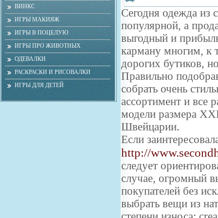
ВИНКС
Сегодня одежда из 
ИГРЫ МАКИЯЖ
популярной, а прод
ИГРЫ В ПОЦЕЛУЮ
выгодный и прибыль
ИГРЫ ПРО ЖИВОТНЫХ
карману многим, к 
ОДЕВАЛКИ
дорогих бутиков, н
РАСКРАСКИ И РИСОВАЛКИ
Правильно подобрав
ИГРЫ ДЛЯ ДЕТЕЙ
собрать очень стил
ассортимент и все 
модели размера XXL
Швейцарии.
Если заинтересовал
http://www.second
следует ориентирова
случае, огромный в
покупателей без ис
выбрать вещи из на
степени износа: cre