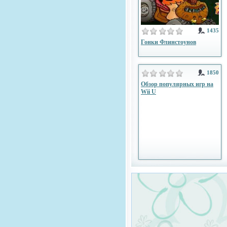
1435
Гонки Флинстоунов
1850
Обзор популярных игр на
Wii U