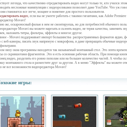
твует легенда, что качественно отредактировать видео могут только те, кто учился это
зводить несложные манипуляции с видеороликами позволяет даже YouTube. Что уж гов
они становятся все легче, мощнее и понятнее для простого пользователя.
редактировать видео
, если вы не умеете работать с такими гигантами, как Adobe Premier
оредактор Movavi!
чно же, оскароносный фильм в нем не смонтируешь, но для потребностей обычного польз
еоредакторе Movavi вы можете нарезать и склеить видео, не теряя качества, заменить з
жек, наложить титры, фильтры, эффекты и многое другое.
авное - Movavi поддерживает импорт большинства распространенных форматов аудио, ф
о с веб-камеры, писать звук напрямую с микрофона, и даже превращать обычные видеор
офильтрами.
мом низу окна программы находится так называемый монтажный стол. Это лента времени
сы со скриншотами фрагментов. Это и есть основная рабочая область. При помощи кно
онец видео, разделить его ровно пополам или на большее количество частей. А чтобы ск
жку монтажного стола и разместите друг за другом. А в меню "Эффекты" вы можете отк
ко не все возможности видеоредактора Movavi!
охожие игры: