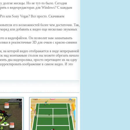
му долгие месяцы. Но не тут-то было. Сегодня
орить о видеоредакторах для Windows? С каждым
e Pro или Sony Vegas? Все просто. Скачиваем
ователя его возможностей более чем достаточно. Так,
вукоряд или добавить к видео еще несколько звуковых
ото и видеофайлов. Он позволит вам захватывать
олики в реалистичные 3D для очков с красно-синими
, на которой видео отображается в виде непрерывной
пок над монтажным столом вы можете обрезать начало
леить два видеоролика, просто перетащите их на одну
орректировать изображение в самом видео. И это