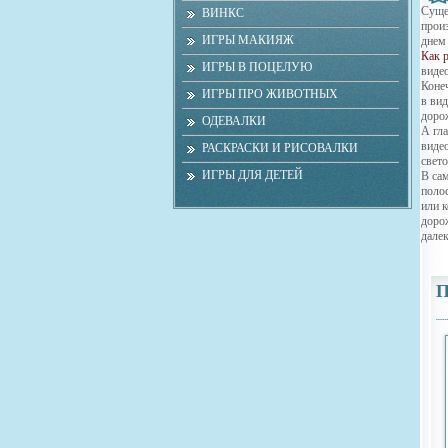
Сущес
ВИНКС
прои
ИГРЫ МАКИЯЖ
днем 
Как 
ИГРЫ В ПОЦЕЛУЮ
виде
Коне
ИГРЫ ПРО ЖИВОТНЫХ
в вид
доро
ОДЕВАЛКИ
А гл
виде
РАСКРАСКИ И РИСОВАЛКИ
свет
ИГРЫ ДЛЯ ДЕТЕЙ
В са
поло
или к
доро
дале
П