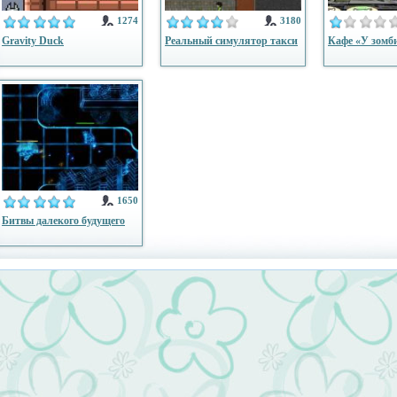
1274
3180
Gravity Duck
Реальный симулятор такси
Кафе «У зомб
1650
Битвы далекого будущего