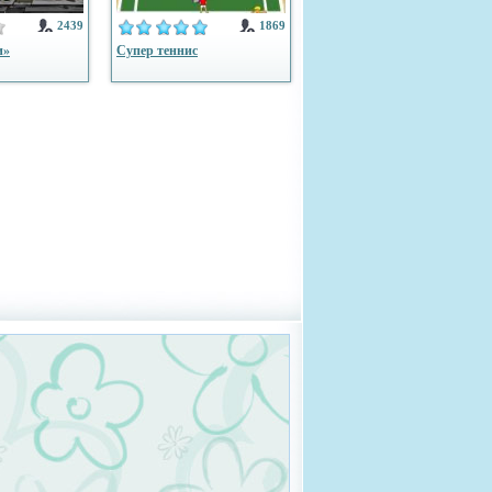
2439
1869
и»
Супер теннис