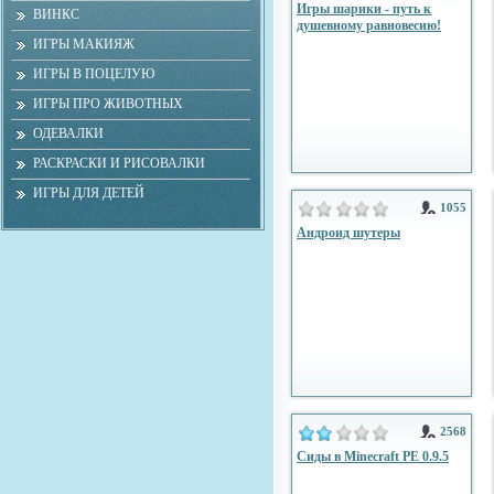
Игры шарики - путь к
ВИНКС
душевному равновесию!
ИГРЫ МАКИЯЖ
ИГРЫ В ПОЦЕЛУЮ
ИГРЫ ПРО ЖИВОТНЫХ
ОДЕВАЛКИ
РАСКРАСКИ И РИСОВАЛКИ
ИГРЫ ДЛЯ ДЕТЕЙ
1055
Андроид шутеры
2568
Сиды в Minecraft PE 0.9.5