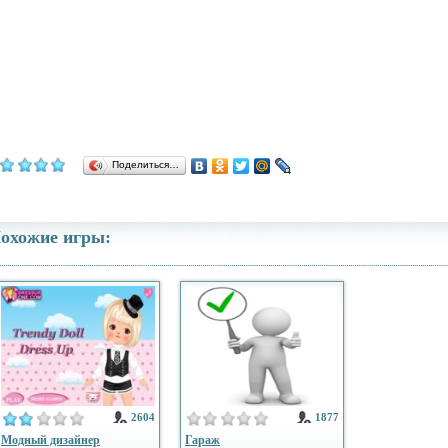
Поделиться…
охожие игры:
2604
1877
Модный дизайнер
Гараж