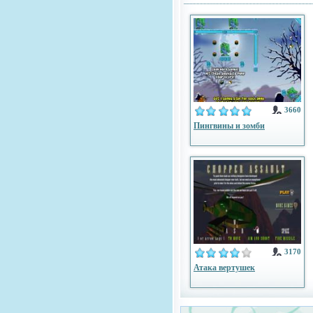
3660
Пингвины и зомби
3170
Атака вертушек