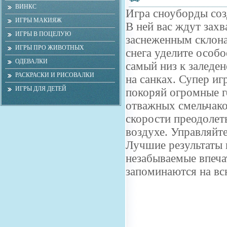
ВИНКС
Игра сноуборды соз
ИГРЫ МАКИЯЖ
В ней вас ждут зах
ИГРЫ В ПОЦЕЛУЮ
заснеженным склона
ИГРЫ ПРО ЖИВОТНЫХ
снега уделите особо
ОДЕВАЛКИ
самый низ к заледе
РАСКРАСКИ И РИСОВАЛКИ
на санках. Супер иг
ИГРЫ ДЛЯ ДЕТЕЙ
покоряй огромные г
отважных смельчако
скорости преодолет
воздухе. Управляйт
Лучшие результаты п
незабываемые впеча
запоминаются на вс