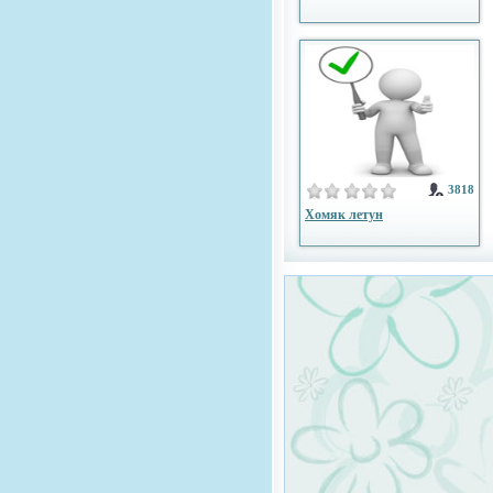
3818
Хомяк летун