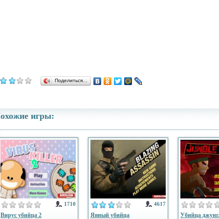
Поделиться…
охожие игры:
1710
4617
Вирус убийца 2
Явный убийца
Убийца джунг