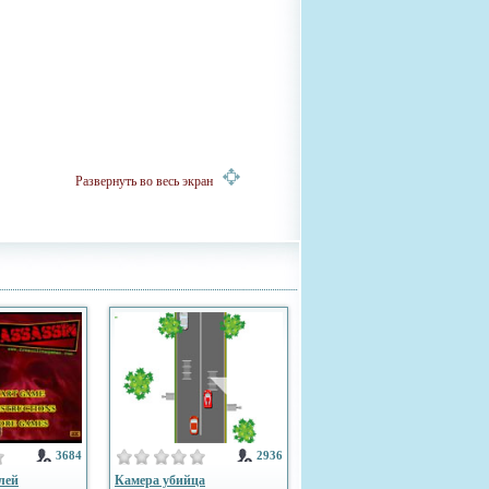
Развернуть во весь экран
3684
2936
лей
Камера убийца