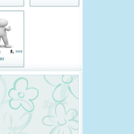
3410
шет