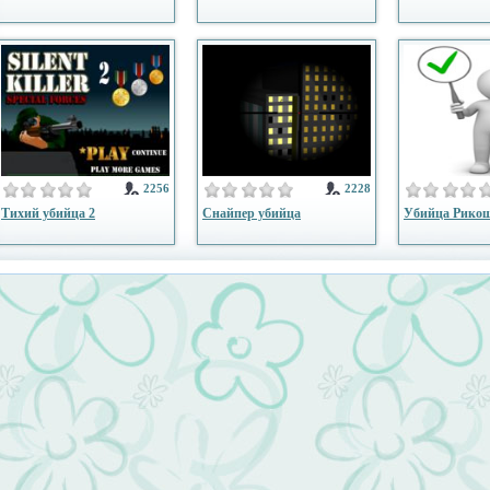
2256
2228
Тихий убийца 2
Снайпер убийца
Убийца Рико