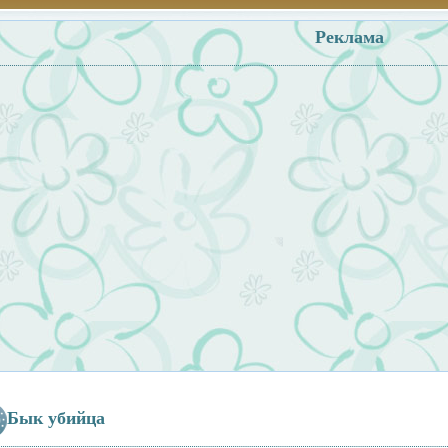
Реклама
Бык убийца