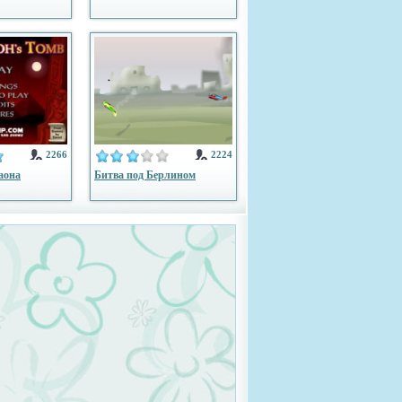
2266
2224
аона
Битва под Берлином