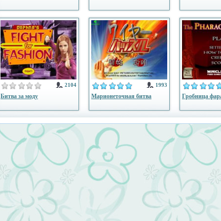
2104
1993
Битва за моду
Марионеточная битва
Гробница фар