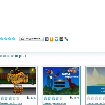
Поделиться…
охожие игры:
2189
4875
Битва на Хелуин
Битва динозавров
Битва волшеб