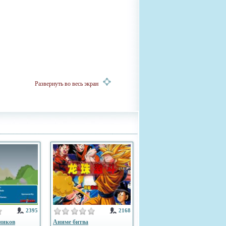
Развернуть во весь экран
2395
2168
ников
Аниме битва