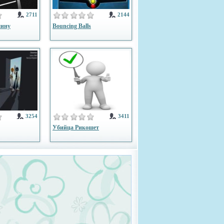
2711
2144
шину
Bouncing Balls
3254
3411
Убийца Рикошет