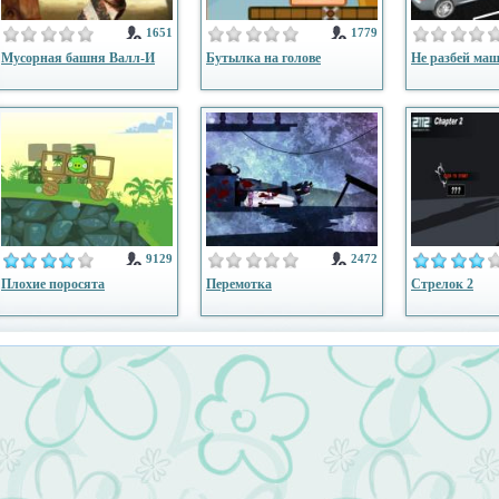
1651
1779
Мусорная башня Валл-И
Бутылка на голове
Не разбей ма
9129
2472
Плохие поросята
Перемотка
Стрелок 2