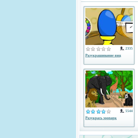
2335
Разукрашивание яиц
5544
Разукрась зоопарк