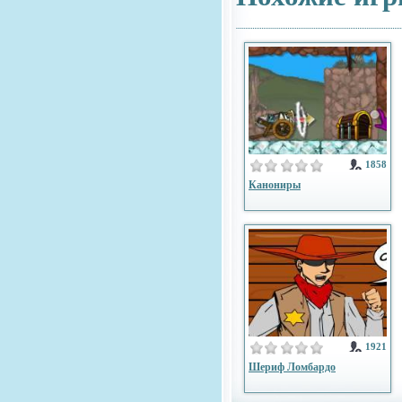
1858
Канониры
1921
Шериф Ломбардо