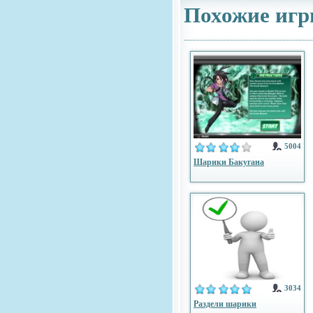
Похожие игр
5004
Шарики Бакугана
3034
Раздели шарики