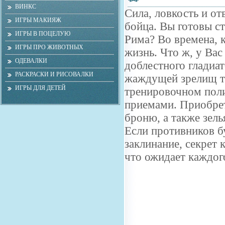
ВИНКС
Сила, ловкость и от
ИГРЫ МАКИЯЖ
бойца. Вы готовы с
ИГРЫ В ПОЦЕЛУЮ
Рима? Во времена, к
ИГРЫ ПРО ЖИВОТНЫХ
жизнь. Что ж, у Вас
ОДЕВАЛКИ
доблестного гладиа
РАСКРАСКИ И РИСОВАЛКИ
жаждущей зрелищ т
ИГРЫ ДЛЯ ДЕТЕЙ
тренировочном поли
приемами. Приобрет
броню, а также зел
Если противников б
заклинание, секрет 
что ожидает каждого