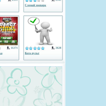
Сломай зоопарк
11271
2628
ка
Кото пульт