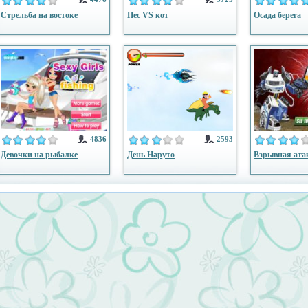
Стрельба на востоке
Пес VS кот
Осада берега
4836
2593
Девочки на рыбалке
День Наруто
Взрывная ата