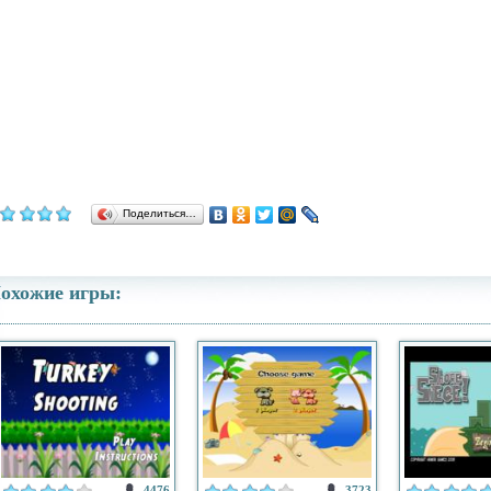
Поделиться…
охожие игры:
4476
3723