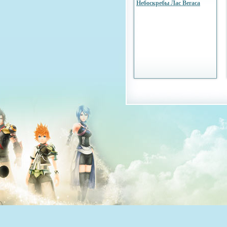
Небоскребы Лас Вегаса