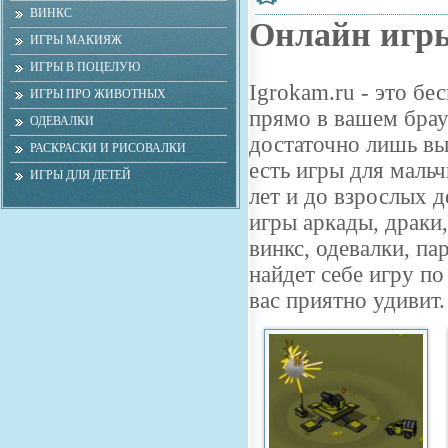
ВИНКС
Онлайн игры
ИГРЫ МАКИЯЖ
ИГРЫ В ПОЦЕЛУЮ
Igrokam.ru - это б
ИГРЫ ПРО ЖИВОТНЫХ
прямо в вашем брауз
ОДЕВАЛКИ
достаточно лишь вы
РАСКРАСКИ И РИСОВАЛКИ
есть игры для мальч
ИГРЫ ДЛЯ ДЕТЕЙ
лет и до взрослых 
игры аркады, драки,
винкс, одевалки, п
найдет себе игру п
вас приятно удивит.