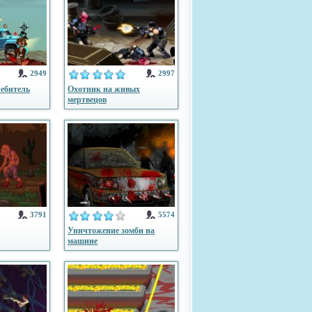
2949
2997
ребитель
Охотник на живых
мертвецов
3791
5574
Уничтожение зомби на
машине