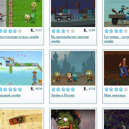
3157
3109
аступление кукол-зомби
На автомобилях против
Грузовик – ист
зомби
зомби
4030
4558
рывай зомби
Зомби в России
Мир мертвых