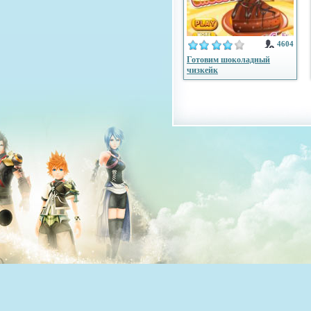
4604
Готовим шоколадный
чизкейк