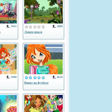
5045
2880
а
Ловим пикси
5098
4610
Винкс на футболе