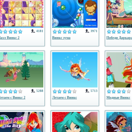
4181
3971
азл Винкс 2
Винкс зума
Победи Даркар
5288
5713
етаем с Винкс 2
Летаем с Винкс
Модные Винкс