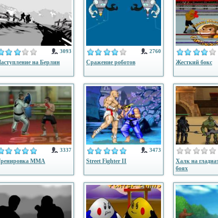
3093
2760
аступление на Берлин
Сражение роботов
Жесткий бокс
3337
3473
Тренировка ММА
Street Fighter II
Халк на гладиа
боях