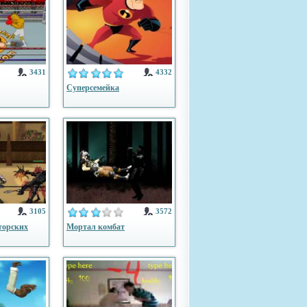
3431
4332
Суперсемейка
3105
3572
торских
Мортал комбат